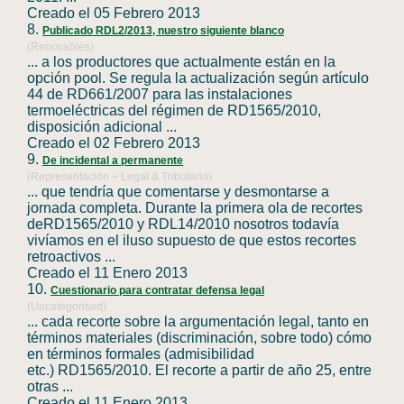
Creado el 05 Febrero 2013
8.
Publicado RDL2/2013, nuestro siguiente blanco
(Renovables)
... a los productores que actualmente están en la
opción pool. Se regula la actualización según artículo
44 de RD661/2007 para las instalaciones
termoeléctricas del régimen de
RD1565
/2010,
disposición adicional ...
Creado el 02 Febrero 2013
9.
De incidental a permanente
(Representación + Legal & Tributario)
... que tendría que comentarse y desmontarse a
jornada completa. Durante la primera ola de recortes
de
RD1565
/2010 y RDL14/2010 nosotros todavía
vivíamos en el iluso supuesto de que estos recortes
retroactivos ...
Creado el 11 Enero 2013
10.
Cuestionario para contratar defensa legal
(Uncategorised)
... cada recorte sobre la argumentación legal, tanto en
términos materiales (discriminación, sobre todo) cómo
en términos formales (admisibilidad
etc.)
RD1565
/2010. El recorte a partir de año 25, entre
otras ...
Creado el 11 Enero 2013