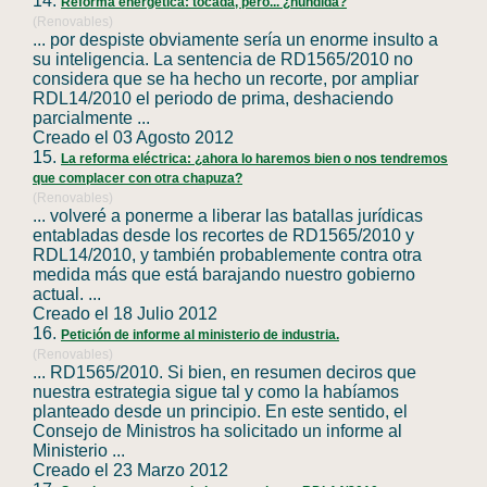
14.
Reforma energética: tocada, pero... ¿hundida?
(Renovables)
... por despiste obviamente sería un enorme insulto a
su inteligencia. La sentencia de
RD1565
/2010 no
considera que se ha hecho un recorte, por ampliar
RDL14/2010 el periodo de prima, deshaciendo
parcialmente ...
Creado el 03 Agosto 2012
15.
La reforma eléctrica: ¿ahora lo haremos bien o nos tendremos
que complacer con otra chapuza?
(Renovables)
... volveré a ponerme a liberar las batallas jurídicas
entabladas desde los recortes de
RD1565
/2010 y
RDL14/2010, y también probablemente contra otra
medida más que está barajando nuestro gobierno
actual. ...
Creado el 18 Julio 2012
16.
Petición de informe al ministerio de industria.
(Renovables)
...
RD1565
/2010. Si bien, en resumen deciros que
nuestra estrategia sigue tal y como la habíamos
planteado desde un principio. En este sentido, el
Consejo de Ministros ha solicitado un informe al
Ministerio ...
Creado el 23 Marzo 2012