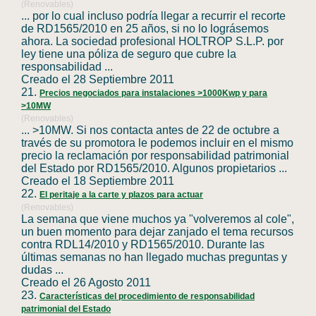
(Renovables)
... por lo cual incluso podría llegar a recurrir el recorte
de
RD1565
/2010 en 25 años, si no lo lográsemos
ahora. La sociedad profesional HOLTROP S.L.P. por
ley tiene una póliza de seguro que cubre la
responsabilidad ...
Creado el 28 Septiembre 2011
21.
Precios negociados para instalaciones >1000Kwp y para
>10MW
(Renovables)
... >10MW. Si nos contacta antes de 22 de octubre a
través de su promotora le podemos incluir en el mismo
precio la reclamación por responsabilidad patrimonial
del Estado por
RD1565
/2010. Algunos propietarios ...
Creado el 18 Septiembre 2011
22.
El peritaje a la carte y plazos para actuar
(Renovables)
La semana que viene muchos ya "volveremos al cole",
un buen momento para dejar zanjado el tema recursos
contra RDL14/2010 y
RD1565
/2010. Durante las
últimas semanas no han llegado muchas preguntas y
dudas ...
Creado el 26 Agosto 2011
23.
Características del procedimiento de responsabilidad
patrimonial del Estado