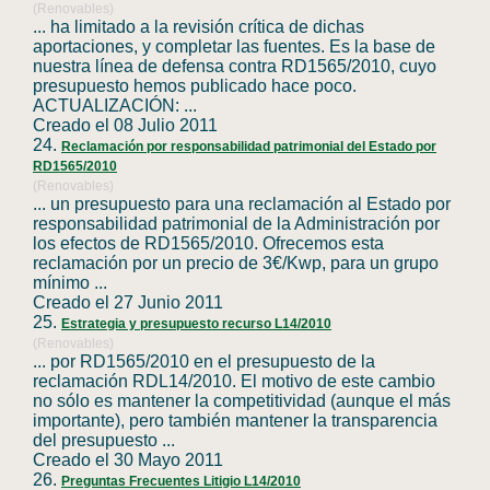
(Renovables)
... ha limitado a la revisión crítica de dichas
aportaciones, y completar las fuentes. Es la base de
nuestra línea de defensa contra
RD1565
/2010, cuyo
presupuesto hemos publicado hace poco.
ACTUALIZACIÓN: ...
Creado el 08 Julio 2011
24.
Reclamación por responsabilidad patrimonial del Estado por
RD1565/2010
(Renovables)
... un presupuesto para una reclamación al Estado por
responsabilidad patrimonial de la Administración por
los efectos de
RD1565
/2010. Ofrecemos esta
reclamación por un precio de 3€/Kwp, para un grupo
mínimo ...
Creado el 27 Junio 2011
25.
Estrategia y presupuesto recurso L14/2010
(Renovables)
... por
RD1565
/2010 en el presupuesto de la
reclamación RDL14/2010. El motivo de este cambio
no sólo es mantener la competitividad (aunque el más
importante), pero también mantener la transparencia
del presupuesto ...
Creado el 30 Mayo 2011
26.
Preguntas Frecuentes Litigio L14/2010