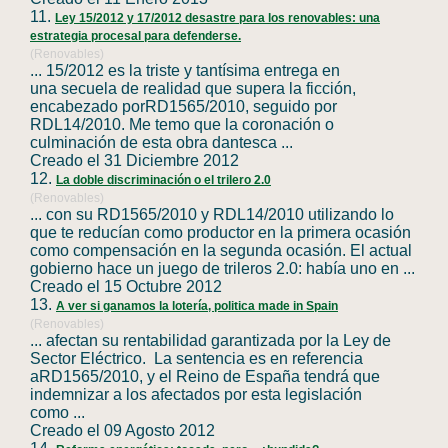
11.
Ley 15/2012 y 17/2012 desastre para los renovables: una
estrategia procesal para defenderse.
(Renovables)
... 15/2012 es la triste y tantísima entrega en
una secuela de realidad que supera la ficción,
encabezado por
RD1565
/2010, seguido por
RDL14/2010. Me temo que la coronación o
culminación de esta obra dantesca ...
Creado el 31 Diciembre 2012
12.
La doble discriminación o el trilero 2.0
(Renovables)
... con su
RD1565
/2010 y RDL14/2010 utilizando lo
que te reducían como productor en la primera ocasión
como compensación en la segunda ocasión. El actual
gobierno hace un juego de trileros 2.0: había uno en ...
Creado el 15 Octubre 2012
13.
A ver si ganamos la lotería, politica made in Spain
(Renovables)
... afectan su rentabilidad garantizada por la Ley de
Sector Eléctrico. La sentencia es en referencia
a
RD1565
/2010, y el Reino de España tendrá que
indemnizar a los afectados por esta legislación
como ...
Creado el 09 Agosto 2012