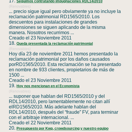
17.
Seguimos contratando impugnaciones RDL14/2010
(Renovables)
... precio sigue igual pero obviamente ya no incluye la
reclamación patrimonial
RD1565
/2010. Los
descuentos para instalaciones de grandes
dimensiones se siguen aplicando de la misma
manera. Nosotros recurrimos ...
Creado el 23 Noviembre 2011
18.
Queda presentada la reclamación patrimonial
(Renovables)
Hoy día 23 de noviembre 2011 hemos presentado la
reclamación patrimonial por los daños causados
por
RD1565
/2010. Esta reclamación se ha presentado
en nombre de 933 clientes, propietarios de más de
1500 ...
Creado el 23 Noviembre 2011
19.
Hoy nos mencionan en el Economista
(Renovables)
... suponer que hablan del
RD1565
/2010 y del
RDL14/2010, pero lamentablemente no citan allí
el
RD1565
/2010. Más adelante hablan del
RDL14/2010, después del “fraude” FV, para terminar
con el arbitraje internacional. ...
Creado el 22 Noviembre 2011
20.
Presupuesto por Kwp, crowdsourcing y nuestro equipo