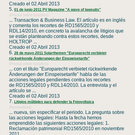
Creado el 02 Abril 2013
5.
01 de junio 2011 PV Magazine "A wave of lawsuits"
(Prensa sobre nosotros)
... Transaction & Business Law. El artículo es en inglés
y comenta los recortes de
RD1565
/2010 y
RDL14/2010, en concreto la avalancha de litigios que
se están planteando contra estos recortes, desde
HOLTROP ...
Creado el 02 Abril 2013
6.
26 de mayo 2011 Solarthemen "Europarecht verbietet
rückwirkende Änderungen der Einspeisetarife"
(Prensa sobre nosotros)
... con el título "Europarecht verbietet rückwirkende
Änderungen der Einspeisetarife" habla de las
acciones legales pendientes contra los recortes
de
RD1565
/2010 y RDL14/2010. La entrevista y el
artículo se ...
Creado el 02 Abril 2013
7.
Litigios múltiples para defender la Fotovoltaica
(Renovables)
... nueva, sin especificar el periodo. La pregunta sobre
las acciones legales: Hasta la fecha hemos
emprendido las siguientes acciones legales: 1.
Reclamación patrimonial
RD1565
/2010 en noviembre
2011. ...