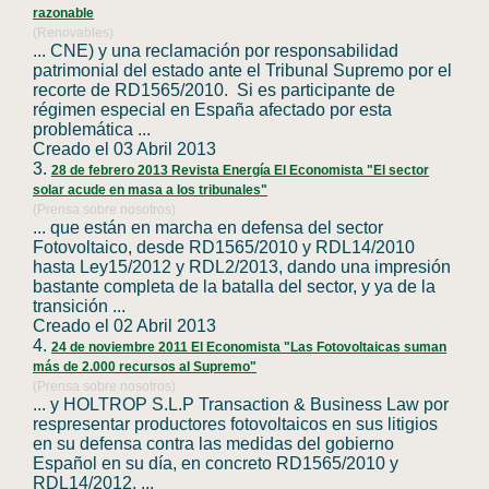
razonable
(Renovables)
... CNE) y una reclamación por responsabilidad
patrimonial del estado ante el Tribunal Supremo por el
recorte de
RD1565
/2010. Si es participante de
régimen especial en España afectado por esta
problemática ...
Creado el 03 Abril 2013
3.
28 de febrero 2013 Revista Energía El Economista "El sector
solar acude en masa a los tribunales"
(Prensa sobre nosotros)
... que están en marcha en defensa del sector
Fotovoltaico, desde
RD1565
/2010 y RDL14/2010
hasta Ley15/2012 y RDL2/2013, dando una impresión
bastante completa de la batalla del sector, y ya de la
transición ...
Creado el 02 Abril 2013
4.
24 de noviembre 2011 El Economista "Las Fotovoltaicas suman
más de 2.000 recursos al Supremo"
(Prensa sobre nosotros)
... y HOLTROP S.L.P Transaction & Business Law por
respresentar productores fotovoltaicos en sus litigios
en su defensa contra las medidas del gobierno
Español en su día, en concreto
RD1565
/2010 y
RDL14/2012. ...