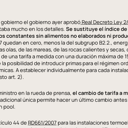
gobierno el gobierno ayer aprobó
Real Decreto Ley 2
ltaba mucho en los detalles.
Se sustituye el índice de
s constantes sin alimentos no elaborados ni produ
quedan en cero, menos la del subgrupo B2.2., energía e
s olas, de las mareas, de las rocas calientes y secas, 
d de una tarifa a medida con una duración máxima de 1
 la posibilidad de introducir primas para el régimen or
icas. A establecer individualmente para cada instala
o art. 2).
nistro en la rueda de prensa,
el cambio de tarifa a 
n adicional única permite hacer un último cambio antes
n pool.
tículo 44 de
RD661/2007
para las instalaciones termoe