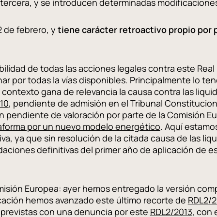
 tercera, y se introducen determinadas modificaciones
2 de febrero, y
tiene carácter retroactivo propio por p
iabilidad de todas las acciones legales contra este Re
ar por todas la vías disponibles. Principalmente lo t
e contexto gana de relevancia la causa contra las liqui
10
, pendiente de admisión en el Tribunal Constitucion
én pendiente de valoración por parte de la Comisión E
taforma por un nuevo modelo energético
. Aquí estamo
tiva, ya que sin resolución de la citada causa de las l
aciones definitivas del primer año de aplicación de est
isión Europea: ayer hemos entregado la versión comp
cación hemos avanzado este último recorte de
RDL2/2
previstas con una denuncia por este
RDL2/2013
, con 