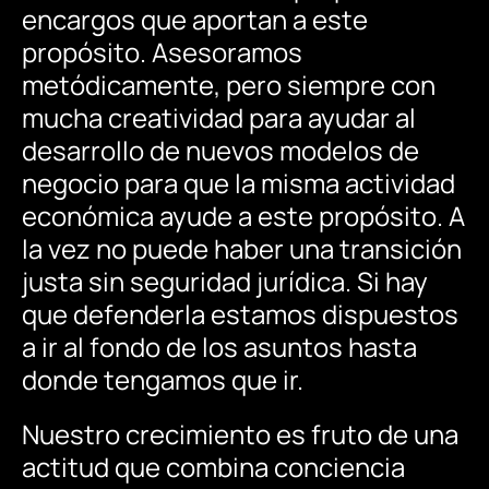
encargos
que
aportan
a
este
propósito.
Asesoramos
metódicamente,
pero
siempre
con
mucha
creatividad
para
ayudar
al
desarrollo
de
nuevos
modelos
de
negocio
para
que
la
misma
actividad
económica
ayude
a
este
propósito.
A
la
vez
no
puede
haber
una
transición
justa
sin
seguridad
jurídica.
Si
hay
que
defenderla
estamos
dispuestos
a
ir
al
fondo
de
los
asuntos
hasta
donde
tengamos
que
ir.
Nuestro
crecimiento
es
fruto
de
una
actitud
que
combina
conciencia