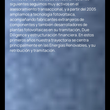
siguientes seguimos muy activos en el
asesoramiento transaccional, y a partir del 2005
ampliamos a tecnología fotovoltaica,
acompañando fabricantes extranjeros de
componentes y también desarrolladores de
plantas fotovoltaicas en su tramitación, Due
Diligence y estructuración financiera. En estos
primeros años nuestra trayectoria se centra
principalmente en las Energías Renovables, y su
retribución y tramitación.