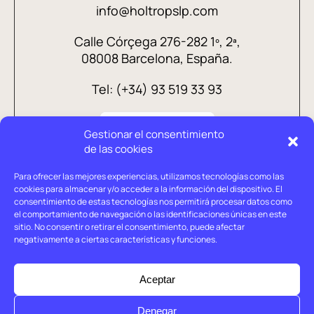
info@holtropslp.com
Calle Córçega 276-282 1º, 2ª,
08008 Barcelona, España.
Tel: (+34) 93 519 33 93
Gestionar el consentimiento
de las cookies
Para ofrecer las mejores experiencias, utilizamos tecnologías como las
cookies para almacenar y/o acceder a la información del dispositivo. El
consentimiento de estas tecnologías nos permitirá procesar datos como
el comportamiento de navegación o las identificaciones únicas en este
sitio. No consentir o retirar el consentimiento, puede afectar
negativamente a ciertas características y funciones.
Aviso legal
Política de privacidad
Aceptar
Política de cookies
Denegar