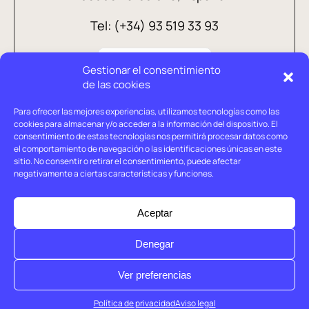
Tel: (+34) 93 519 33 93
Gestionar el consentimiento
de las cookies
Para ofrecer las mejores experiencias, utilizamos tecnologías como las
cookies para almacenar y/o acceder a la información del dispositivo. El
consentimiento de estas tecnologías nos permitirá procesar datos como
el comportamiento de navegación o las identificaciones únicas en este
sitio. No consentir o retirar el consentimiento, puede afectar
negativamente a ciertas características y funciones.
Aviso legal
Política de privacidad
Aceptar
Política de cookies
Denegar
© Holtrop 2026
Ver preferencias
Política de privacidad
Aviso legal