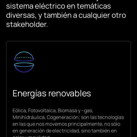
sistema eléctrico en temáticas
diversas, y también a cualquier otro
stakeholder.
Asesoramos a desarrolladores de proyectos,
fabricantes de aerogeneradores y fabricantes
Energías renovables
de inversores fotovoltaicos, a EPCistas,
Ingenierías, Firmas de Abogados, Entidades
Financieras, pequeñas empresas
Eólica, Fotovoltaica, Biomasa y –gas,
verticalmente integradas, cooperativas,
Minihidráulica, Cogeneración; son las tecnologías
Comunidades de Energías Renovables y
en las que nos movemos principalmente, no sólo
Empresas y administraciones Públicas
en generación de electricidad, sino también en
Contratos de Operación & Mantenimiento