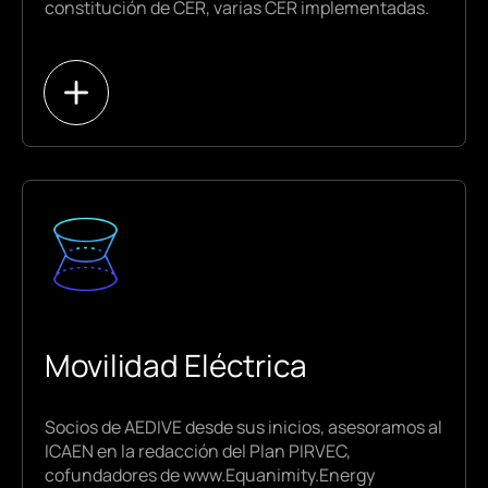
constitución de CER, varias CER implementadas.
Representación directa/indirecta en la CER
Autoconsumo Compartido
Movilidad Eléctrica en la CER
Contratos de uso de superficie
Iniciativas Privadas
Movilidad Eléctrica
Contratos de suministro
Plataformas de contratación
Socios de AEDIVE desde sus inicios, asesoramos al
Contratos de interoperabilidad y carga
ICAEN en la redacción del Plan PIRVEC,
delegada
cofundadores de www.Equanimity.Energy