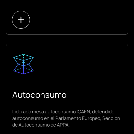
Tramitación Sector Eléctrico
Urbanismo
PPAs y GDO
Autoconsumo
Contratos de Renting, Leasing, Crowdlending,
etc
Autoconsumo
Compraventa
Contratos de uso de superficie
Liderado mesa autoconsumo ICAEN, defendido
Iniciativas Privadas
autoconsumo en el Parlamento Europeo, Sección
Concesiones Demaniales
de Autoconsumo de APPA.
Contratos de suministro