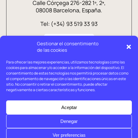
Calle Córçega 276-282 1º, 2ª,
08008 Barcelona, España.
Tel: (+34) 93 519 33 93
Gestionar el consentimiento
de las cookies
Para ofrecer las mejores experiencias, utilizamos tecnologías como las
cookies para almacenar y/o acceder a la información del dispositivo. El
consentimiento de estas tecnologías nos permitirá procesar datos como
el comportamiento de navegación o las identificaciones únicas en este
sitio. No consentir o retirar el consentimiento, puede afectar
negativamente a ciertas características y funciones.
Aviso legal
Política de privacidad
Aceptar
Política de cookies
Denegar
© Holtrop 2026
Ver preferencias