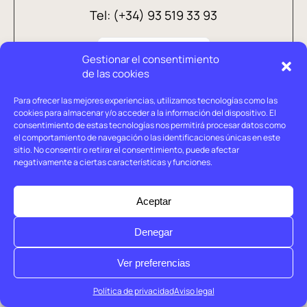
Tel: (+34) 93 519 33 93
Gestionar el consentimiento
de las cookies
Para ofrecer las mejores experiencias, utilizamos tecnologías como las
cookies para almacenar y/o acceder a la información del dispositivo. El
consentimiento de estas tecnologías nos permitirá procesar datos como
el comportamiento de navegación o las identificaciones únicas en este
sitio. No consentir o retirar el consentimiento, puede afectar
negativamente a ciertas características y funciones.
Aviso legal
Política de privacidad
Aceptar
Política de cookies
Denegar
© Holtrop 2026
Ver preferencias
Política de privacidad
Aviso legal