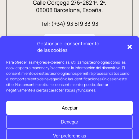
Calle Córçega 276-282 1º, 2ª,
08008 Barcelona, España.
Tel: (+34) 93 519 33 93
Gestionar el consentimiento
de las cookies
Para ofrecer las mejores experiencias, utilizamos tecnologías como las
cookies para almacenar y/o acceder a la información del dispositivo. El
consentimiento de estas tecnologías nos permitirá procesar datos como
el comportamiento de navegación o las identificaciones únicas en este
sitio. No consentir o retirar el consentimiento, puede afectar
negativamente a ciertas características y funciones.
Aviso legal
Política de privacidad
Aceptar
Política de cookies
Denegar
© Holtrop 2026
Ver preferencias