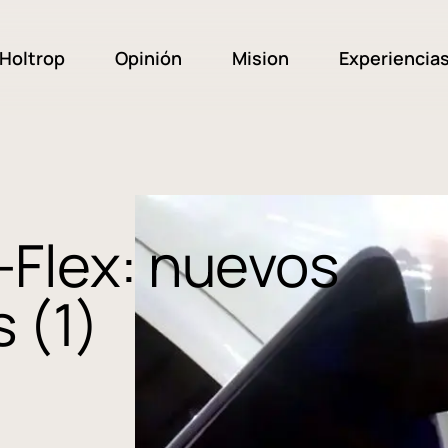
Holtrop
Opinión
Mision
Experiencia
-Flex: nuevos
 (1)