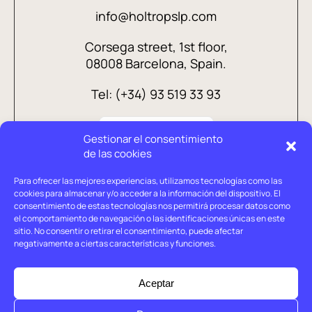
info@holtropslp.com
Corsega street, 1st floor,
08008 Barcelona, Spain.
Tel: (+34) 93 519 33 93
Gestionar el consentimiento
de las cookies
Para ofrecer las mejores experiencias, utilizamos tecnologías como las
cookies para almacenar y/o acceder a la información del dispositivo. El
consentimiento de estas tecnologías nos permitirá procesar datos como
el comportamiento de navegación o las identificaciones únicas en este
sitio. No consentir o retirar el consentimiento, puede afectar
negativamente a ciertas características y funciones.
Legal advice
Privacy policy
Aceptar
Cookies policy