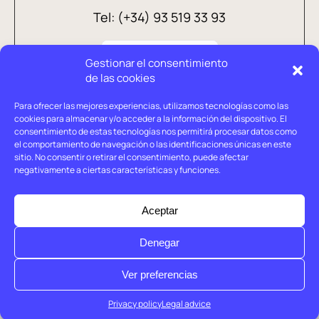
Tel: (+34) 93 519 33 93
Gestionar el consentimiento
de las cookies
Para ofrecer las mejores experiencias, utilizamos tecnologías como las
cookies para almacenar y/o acceder a la información del dispositivo. El
consentimiento de estas tecnologías nos permitirá procesar datos como
el comportamiento de navegación o las identificaciones únicas en este
sitio. No consentir o retirar el consentimiento, puede afectar
negativamente a ciertas características y funciones.
Legal advice
Privacy policy
Aceptar
Cookies policy
Denegar
© Holtrop 2026
Ver preferencias
Privacy policy
Legal advice