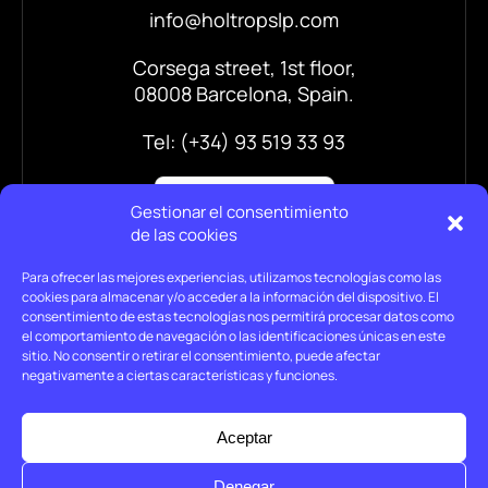
info@holtropslp.com
Corsega street, 1st floor,
08008 Barcelona, Spain.
Tel: (+34) 93 519 33 93
Gestionar el consentimiento
de las cookies
Para ofrecer las mejores experiencias, utilizamos tecnologías como las
cookies para almacenar y/o acceder a la información del dispositivo. El
consentimiento de estas tecnologías nos permitirá procesar datos como
el comportamiento de navegación o las identificaciones únicas en este
sitio. No consentir o retirar el consentimiento, puede afectar
negativamente a ciertas características y funciones.
Legal advice
Privacy policy
Aceptar
Cookies policy
Denegar