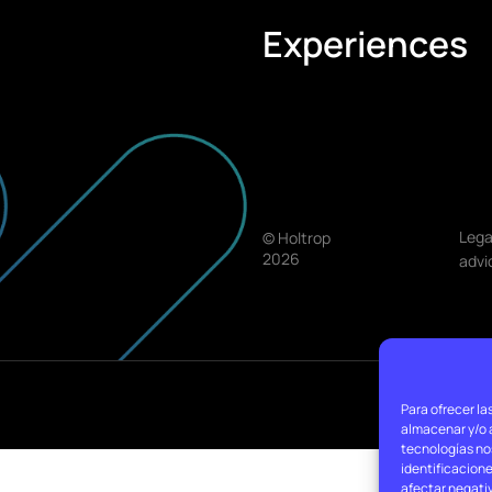
Experiences
Lega
© Holtrop
2026
advi
Para ofrecer la
almacenar y/o a
tecnologías no
identificacione
afectar negati