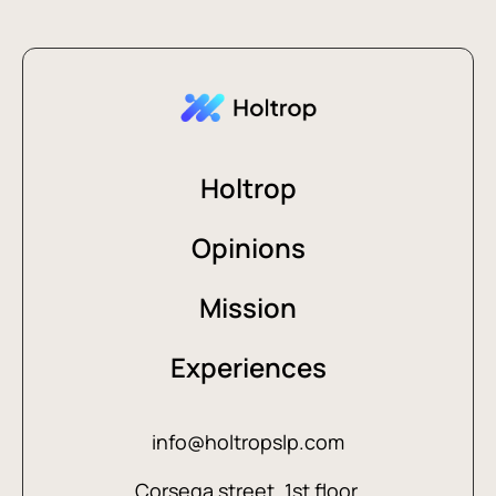
Holtrop
Opinions
Mission
Experiences
info@holtropslp.com
Corsega street, 1st floor,