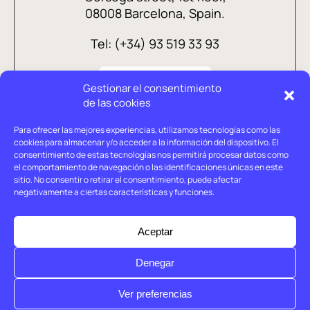
08008 Barcelona, Spain.
Tel: (+34) 93 519 33 93
Gestionar el consentimiento
de las cookies
Para ofrecer las mejores experiencias, utilizamos tecnologías como las
cookies para almacenar y/o acceder a la información del dispositivo. El
consentimiento de estas tecnologías nos permitirá procesar datos como
el comportamiento de navegación o las identificaciones únicas en este
sitio. No consentir o retirar el consentimiento, puede afectar
negativamente a ciertas características y funciones.
Legal advice
Privacy policy
Aceptar
Cookies policy
Denegar
© Holtrop 2026
Ver preferencias