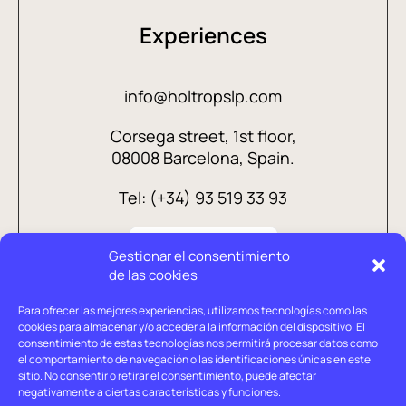
Experiences
info@holtropslp.com
Corsega street, 1st floor,
08008 Barcelona, Spain.
Tel: (+34) 93 519 33 93
Gestionar el consentimiento
de las cookies
Para ofrecer las mejores experiencias, utilizamos tecnologías como las
cookies para almacenar y/o acceder a la información del dispositivo. El
consentimiento de estas tecnologías nos permitirá procesar datos como
el comportamiento de navegación o las identificaciones únicas en este
sitio. No consentir o retirar el consentimiento, puede afectar
negativamente a ciertas características y funciones.
Legal advice