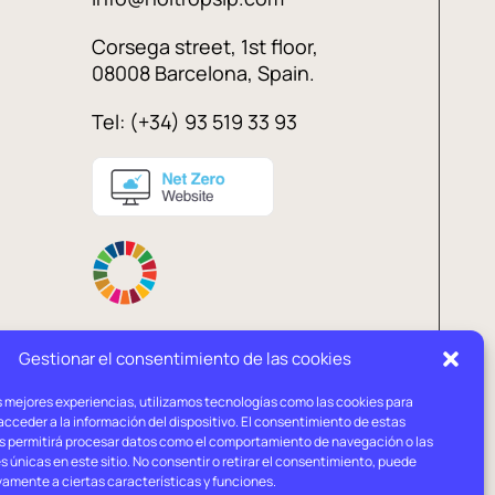
Corsega street, 1st floor,
08008 Barcelona, Spain.
Tel: (+34) 93 519 33 93
Gestionar el consentimiento de las cookies
s mejores experiencias, utilizamos tecnologías como las cookies para
l
Privacy
Cookies
cceder a la información del dispositivo. El consentimiento de estas
ce
policy
policy
s permitirá procesar datos como el comportamiento de navegación o las
s únicas en este sitio. No consentir o retirar el consentimiento, puede
vamente a ciertas características y funciones.