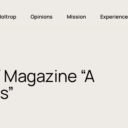
oltrop
Opinions
Mission
Experience
V Magazine “A
s”