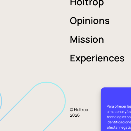
Holtrop
Opinions
Mission
Experiences
Para ofrecer la
Lega
© Holtrop
almacenar y/o a
2026
advi
tecnologías no
identificacione
afectar negati