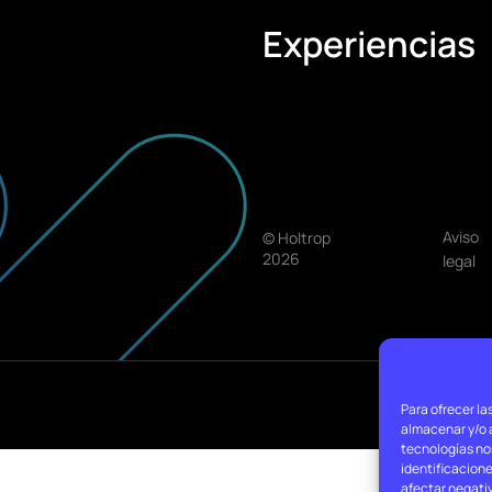
Experiencias
Aviso
© Holtrop
2026
legal
Para ofrecer la
almacenar y/o a
tecnologías no
identificacione
afectar negati