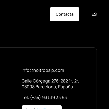
s
ES
Contacta
info@holtropslp.com
Calle Córçega 276-282 1º, 2ª,
08008 Barcelona, España.
Tel: (+34) 93 519 33 93