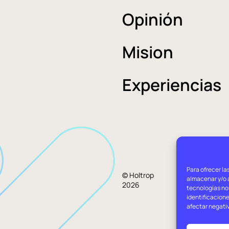
Opinión
Mision
Experiencias
Para ofrecer la
Aviso
© Holtrop
almacenar y/o a
2026
legal
tecnologías no
identificacione
afectar negati