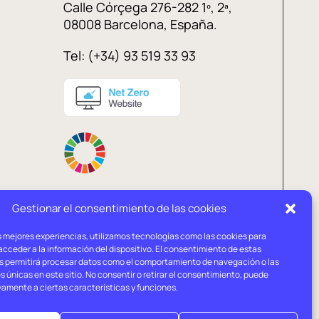
Calle Córçega 276-282 1º, 2ª,
08008 Barcelona, España.
Tel: (+34) 93 519 33 93
Gestionar el consentimiento de las cookies
s mejores experiencias, utilizamos tecnologías como las cookies para
Política de
Política de
cceder a la información del dispositivo. El consentimiento de estas
privacidad
cookies
s permitirá procesar datos como el comportamiento de navegación o las
s únicas en este sitio. No consentir o retirar el consentimiento, puede
vamente a ciertas características y funciones.