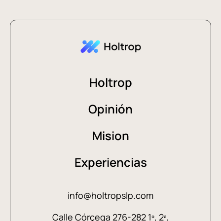
Holtrop
Opinión
Mision
Experiencias
info@holtropslp.com
Calle Córçega 276-282 1º, 2ª,