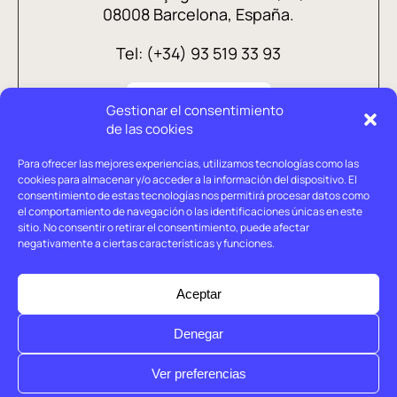
08008 Barcelona, España.
Tel: (+34) 93 519 33 93
Gestionar el consentimiento
de las cookies
Para ofrecer las mejores experiencias, utilizamos tecnologías como las
cookies para almacenar y/o acceder a la información del dispositivo. El
consentimiento de estas tecnologías nos permitirá procesar datos como
el comportamiento de navegación o las identificaciones únicas en este
sitio. No consentir o retirar el consentimiento, puede afectar
negativamente a ciertas características y funciones.
Aviso legal
Política de privacidad
Aceptar
Política de cookies
Denegar
© Holtrop 2026
Ver preferencias