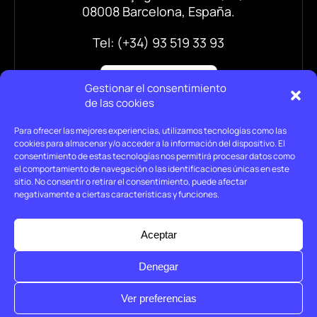
08008 Barcelona, España.
Tel: (+34) 93 519 33 93
Gestionar el consentimiento
de las cookies
Para ofrecer las mejores experiencias, utilizamos tecnologías como las
cookies para almacenar y/o acceder a la información del dispositivo. El
consentimiento de estas tecnologías nos permitirá procesar datos como
el comportamiento de navegación o las identificaciones únicas en este
sitio. No consentir o retirar el consentimiento, puede afectar
negativamente a ciertas características y funciones.
Aviso legal
Política de privacidad
Aceptar
Política de cookies
Denegar
© Holtrop 2026
Ver preferencias