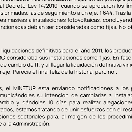
Real Decreto-Ley 14/2010, cuando se aprobaron los lím
as primadas, las de seguimiento a un eje, 1.644. Tras la
s masivas a instalaciones fotovoltaicas, concluyen
encionadas debían ser consideradas como fijas. No o
 liquidaciones definitivas para el año 2011, los prod
NMC consideraba sus instalaciones como fijas. En fas
 cambio de IT, y al llegar la liquidación definitiva 
je. Parecía el final feliz de la historia, pero no..
 el MINETUR está enviando notificaciones a los p
unicándoles su intención de cambiarlas a instalaci
ambio y dándoles 10 días para realizar alegacion
ctados, estamos tratando de unir esfuerzos con el re
ciones sectoriales para, al margen de los procedimie
 a la Administración.