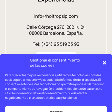
info@holtropslp.com
Calle Córçega 276-282 1º, 2ª,
08008 Barcelona, España.
Tel: (+34) 93 519 33 93
Gestionar el consentimiento
de las cookies
Para ofrecer las mejores experiencias, utilizamos tecnologías como las
cookies para almacenar y/o acceder a la información del dispositivo. El
consentimiento de estas tecnologías nos permitirá procesar datos como
el comportamiento de navegación o las identificaciones únicas en este
sitio. No consentir o retirar el consentimiento, puede afectar
negativamente a ciertas características y funciones.
Aviso legal
Política de privacidad
Aceptar