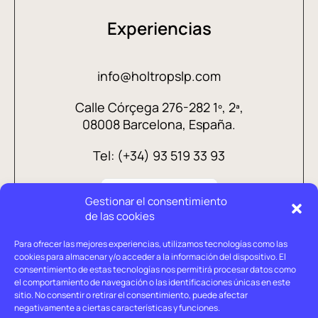
Experiencias
info@holtropslp.com
Calle Córçega 276-282 1º, 2ª,
08008 Barcelona, España.
Tel: (+34) 93 519 33 93
Gestionar el consentimiento
de las cookies
Para ofrecer las mejores experiencias, utilizamos tecnologías como las
cookies para almacenar y/o acceder a la información del dispositivo. El
consentimiento de estas tecnologías nos permitirá procesar datos como
el comportamiento de navegación o las identificaciones únicas en este
sitio. No consentir o retirar el consentimiento, puede afectar
negativamente a ciertas características y funciones.
Aviso legal