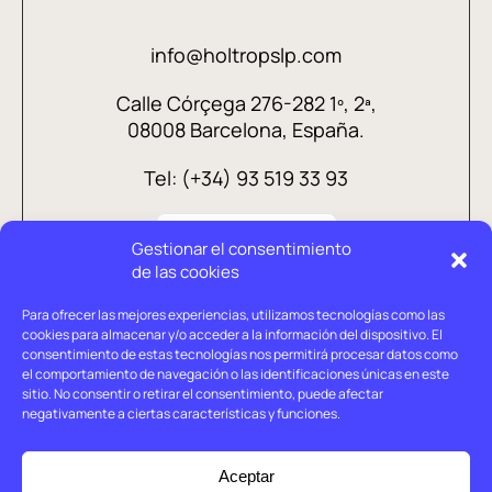
info@holtropslp.com
Calle Córçega 276-282 1º, 2ª,
08008 Barcelona, España.
Tel: (+34) 93 519 33 93
Gestionar el consentimiento
de las cookies
Para ofrecer las mejores experiencias, utilizamos tecnologías como las
cookies para almacenar y/o acceder a la información del dispositivo. El
consentimiento de estas tecnologías nos permitirá procesar datos como
el comportamiento de navegación o las identificaciones únicas en este
sitio. No consentir o retirar el consentimiento, puede afectar
negativamente a ciertas características y funciones.
Aviso legal
Política de privacidad
Aceptar