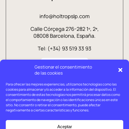
info@holtropslp.com
Calle Córçega 276-282 1º, 2ª,
08008 Barcelona, España.
Tel: (+34) 93 519 33 93
Gestionar el consentimiento
de las cookies
Para ofrecer las mejores experiencias, utilizamos tecnologías como las
cookies para almacenar y/o acceder a la información del dispositivo. El
consentimiento de estas tecnologías nos permitirá procesar datos como
el comportamiento de navegación o las identificaciones únicas en este
sitio. No consentir o retirar el consentimiento, puede afectar
negativamente a ciertas características y funciones.
Aviso legal
Política de privacidad
Aceptar