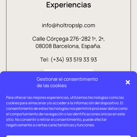
Experiencias
info@holtropslp.com
Calle Córçega 276-282 1º, 2ª,
08008 Barcelona, España.
Tel: (+34) 93 519 33 93
Gestionar el consentimiento
de las cookies
Para ofrecer las mejores experiencias, utilizamos tecnologías como las
cookies para almacenar y/o acceder a la información del dispositivo. El
consentimiento de estas tecnologías nos permitirá procesar datos como
el comportamiento de navegación o las identificaciones únicas en este
sitio. No consentir o retirar el consentimiento, puede afectar
negativamente a ciertas características y funciones.
Aviso legal