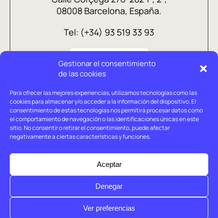
08008 Barcelona, España.
Tel: (+34) 93 519 33 93
Gestionar el consentimiento
de las cookies
Para ofrecer las mejores experiencias, utilizamos tecnologías como las
cookies para almacenar y/o acceder a la información del dispositivo. El
consentimiento de estas tecnologías nos permitirá procesar datos como
el comportamiento de navegación o las identificaciones únicas en este
sitio. No consentir o retirar el consentimiento, puede afectar
negativamente a ciertas características y funciones.
Aviso legal
Política de privacidad
Aceptar
Política de cookies
Denegar
© Holtrop 2026
Ver preferencias