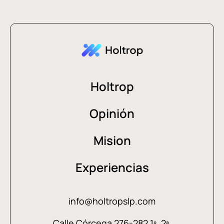
Holtrop
Opinión
Mision
Experiencias
info@holtropslp.com
Calle Córçega 276-282 1º, 2ª,