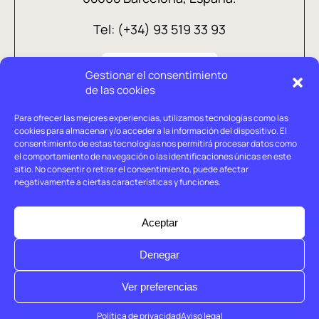
Tel: (+34) 93 519 33 93
Gestionar el consentimiento
de las cookies
Para ofrecer las mejores experiencias, utilizamos tecnologías como las
cookies para almacenar y/o acceder a la información del dispositivo. El
consentimiento de estas tecnologías nos permitirá procesar datos como
el comportamiento de navegación o las identificaciones únicas en este
sitio. No consentir o retirar el consentimiento, puede afectar
negativamente a ciertas características y funciones.
Aviso legal
Política de privacidad
Aceptar
Política de cookies
Denegar
© Holtrop 2026
Ver preferencias
Política de privacidad
Aviso legal