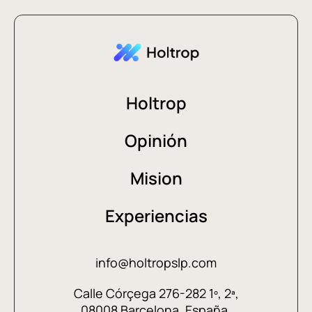
Holtrop
Opinión
Mision
Experiencias
info@holtropslp.com
Calle Córçega 276-282 1º, 2ª,
08008 Barcelona, España.