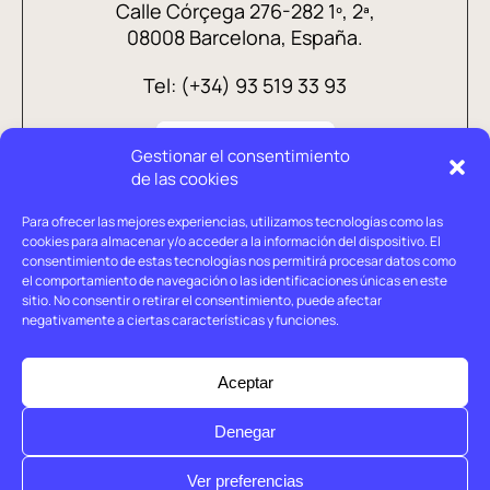
Calle Córçega 276-282 1º, 2ª,
08008 Barcelona, España.
Tel: (+34) 93 519 33 93
Gestionar el consentimiento
de las cookies
Para ofrecer las mejores experiencias, utilizamos tecnologías como las
cookies para almacenar y/o acceder a la información del dispositivo. El
consentimiento de estas tecnologías nos permitirá procesar datos como
el comportamiento de navegación o las identificaciones únicas en este
sitio. No consentir o retirar el consentimiento, puede afectar
negativamente a ciertas características y funciones.
Aviso legal
Política de privacidad
Aceptar
Política de cookies
Denegar
© Holtrop 2026
Ver preferencias