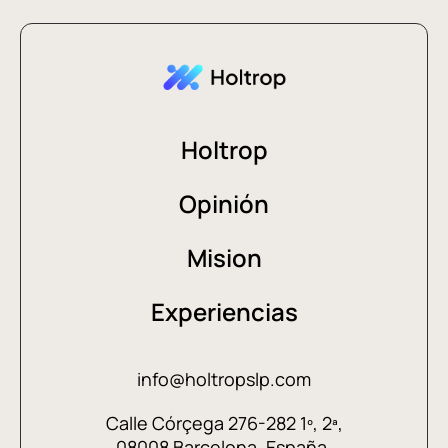
Holtrop
Opinión
Mision
Experiencias
info@holtropslp.com
Calle Córçega 276-282 1º, 2ª,
08008 Barcelona, España.