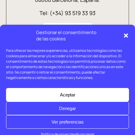
Tel: (+34) 93 519 33 93
Gestionar el consentimiento
de las cookies
Para ofrecer las mejores experiencias, utilizamos tecnologías como las
cookies para almacenar y/o acceder a la información del dispositivo. El
consentimiento de estas tecnologías nos permitirá procesar datos como
el comportamiento de navegación o las identificaciones únicas en este
sitio. No consentir o retirar el consentimiento, puede afectar
negativamente a ciertas características y funciones.
Aviso legal
Política de privacidad
Aceptar
Política de cookies
Denegar
© Holtrop 2026
Ver preferencias
Política de privacidad
Aviso legal