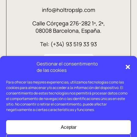
info@holtropslp.com
Calle Córçega 276-282 1º, 2ª,
08008 Barcelona, España.
Tel: (+34) 93 519 33 93
Gestionar el consentimiento
de las cookies
Para ofrecer las mejores experiencias, utilizamos tecnologías como las
cookies para almacenar y/o acceder a la información del dispositivo. El
consentimiento de estas tecnologías nos permitirá procesar datos como
el comportamiento de navegación o las identificaciones únicas en este
sitio. No consentir o retirar el consentimiento, puede afectar
negativamente a ciertas características y funciones.
Aviso legal
Política de privacidad
Aceptar
Política de cookies