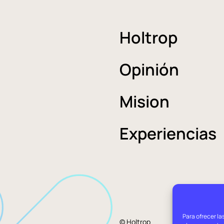
Holtrop
Opinión
Mision
Experiencias
Para ofrecer la
Aviso
© Holtrop