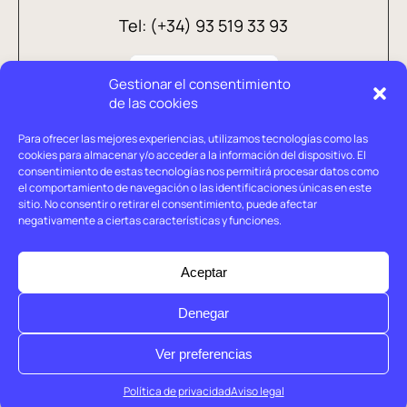
Tel: (+34) 93 519 33 93
Gestionar el consentimiento
de las cookies
Para ofrecer las mejores experiencias, utilizamos tecnologías como las
cookies para almacenar y/o acceder a la información del dispositivo. El
consentimiento de estas tecnologías nos permitirá procesar datos como
el comportamiento de navegación o las identificaciones únicas en este
sitio. No consentir o retirar el consentimiento, puede afectar
negativamente a ciertas características y funciones.
Aviso legal
Política de privacidad
Aceptar
Política de cookies
Denegar
© Holtrop 2026
Ver preferencias
Política de privacidad
Aviso legal