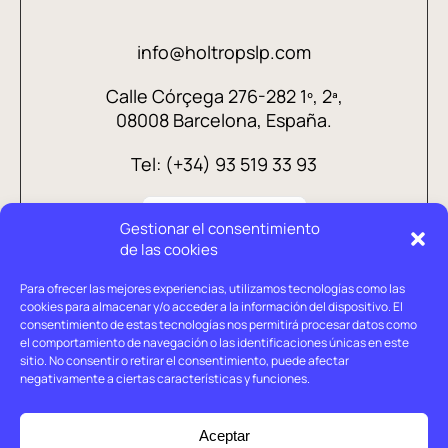
info@holtropslp.com
Calle Córçega 276-282 1º, 2ª,
08008 Barcelona, España.
Tel: (+34) 93 519 33 93
Gestionar el consentimiento
de las cookies
Para ofrecer las mejores experiencias, utilizamos tecnologías como las
cookies para almacenar y/o acceder a la información del dispositivo. El
consentimiento de estas tecnologías nos permitirá procesar datos como
el comportamiento de navegación o las identificaciones únicas en este
sitio. No consentir o retirar el consentimiento, puede afectar
negativamente a ciertas características y funciones.
Aviso legal
Política de privacidad
Aceptar