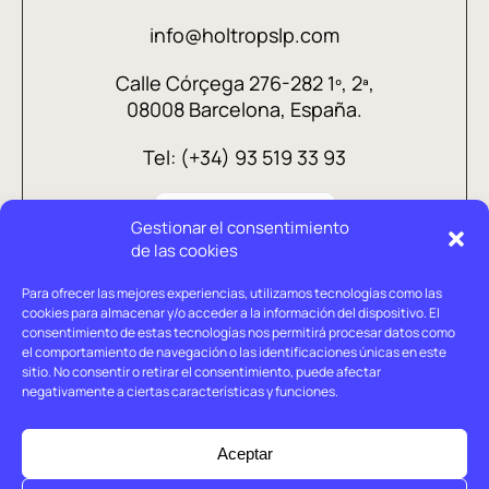
info@holtropslp.com
Calle Córçega 276-282 1º, 2ª,
08008 Barcelona, España.
Tel: (+34) 93 519 33 93
Gestionar el consentimiento
de las cookies
Para ofrecer las mejores experiencias, utilizamos tecnologías como las
cookies para almacenar y/o acceder a la información del dispositivo. El
consentimiento de estas tecnologías nos permitirá procesar datos como
el comportamiento de navegación o las identificaciones únicas en este
sitio. No consentir o retirar el consentimiento, puede afectar
negativamente a ciertas características y funciones.
Aviso legal
Política de privacidad
Aceptar
Política de cookies