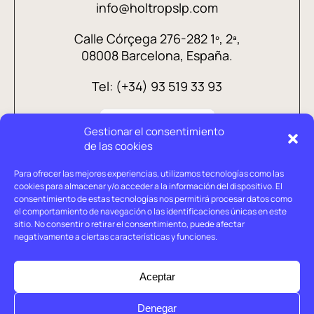
info@holtropslp.com
Calle Córçega 276-282 1º, 2ª,
08008 Barcelona, España.
Tel: (+34) 93 519 33 93
Gestionar el consentimiento
de las cookies
Para ofrecer las mejores experiencias, utilizamos tecnologías como las
cookies para almacenar y/o acceder a la información del dispositivo. El
consentimiento de estas tecnologías nos permitirá procesar datos como
el comportamiento de navegación o las identificaciones únicas en este
sitio. No consentir o retirar el consentimiento, puede afectar
negativamente a ciertas características y funciones.
Aviso legal
Política de privacidad
Aceptar
Política de cookies
Denegar