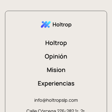
Holtrop
Opinión
Mision
Experiencias
info@holtropslp.com
Calle Córçega 276-282 1º, 2ª,