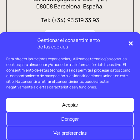
08008 Barcelona, España.
Tel: (+34) 93 519 33 93
Gestionar el consentimiento
de las cookies
Para ofrecer las mejores experiencias, utilizamos tecnologías como las
cookies para almacenar y/o acceder a la información del dispositivo. El
consentimiento de estas tecnologías nos permitirá procesar datos como
el comportamiento de navegación o las identificaciones únicas en este
sitio. No consentir o retirar el consentimiento, puede afectar
negativamente a ciertas características y funciones.
Aviso legal
Política de privacidad
Aceptar
Política de cookies
Denegar
© Holtrop 2026
Ver preferencias