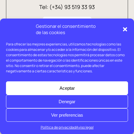
Tel: (+34) 93 519 33 93
Gestionar el consentimiento
de las cookies
Para ofrecer las mejores experiencias, utilizamos tecnologías como las
cookies para almacenar y/o acceder a la información del dispositivo. El
consentimiento de estas tecnologías nos permitirá procesar datos como
el comportamiento de navegación o las identificaciones únicas en este
sitio. No consentir o retirar el consentimiento, puede afectar
negativamente a ciertas características y funciones.
Aviso legal
Política de privacidad
Aceptar
Política de cookies
Denegar
© Holtrop 2026
Ver preferencias
Política de privacidad
Aviso legal