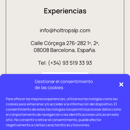
Experiencias
info@holtropslp.com
Calle Córçega 276-282 1º, 2ª,
08008 Barcelona, España.
Tel: (+34) 93 519 33 93
Gestionar el consentimiento
de las cookies
Para ofrecer las mejores experiencias, utilizamos tecnologías como las
cookies para almacenar y/o acceder a la información del dispositivo. El
consentimiento de estas tecnologías nos permitirá procesar datos como
el comportamiento de navegación o las identificaciones únicas en este
sitio. No consentir o retirar el consentimiento, puede afectar
negativamente a ciertas características y funciones.
Aviso legal