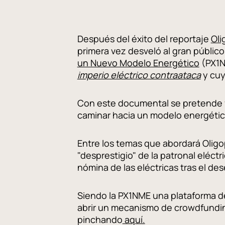
Después del éxito del reportaje
Oli
primera vez desveló al gran públic
un Nuevo Modelo Energético
(PX1NM
imperio eléctrico contraataca
y cuy
Con este documental se pretende fac
caminar hacia un modelo energético
Entre los temas que abordará Oligopo
"desprestigio" de la patronal eléctr
nómina de las eléctricas tras el de
Siendo la PX1NME una plataforma d
abrir un mecanismo de crowdfundin
pinchando
aquí.