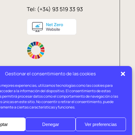
Tel: (+34) 93 519 33 93
Gestionar el consentimiento de las cookies
s mejores experiencias, utilizamos tecnologías como las cookies para
Política de
Política de
cceder a la información del dispositivo. El consentimiento de estas
privacidad
cookies
s permitirá procesar datos como el comportamiento de navegación o las
s únicas en este sitio. No consentir o retirar el consentimiento, puede
vamente a ciertas características y funciones.
ptar
Denegar
Ver preferencias