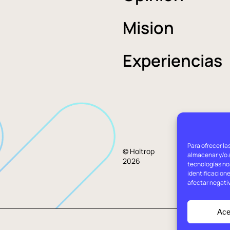
Mision
Experiencias
Para ofrecer la
Aviso
© Holtrop
almacenar y/o a
2026
legal
tecnologías no
identificacione
afectar negati
Ace