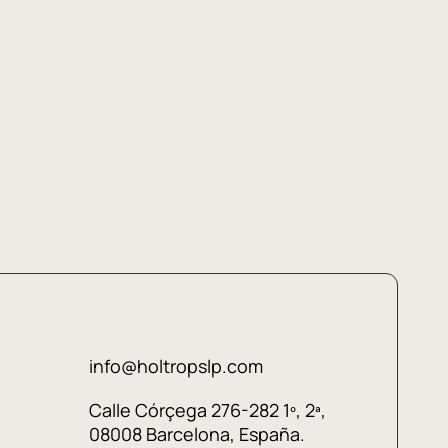
info@holtropslp.com
Calle Córçega 276-282 1º, 2ª,
08008 Barcelona, España.