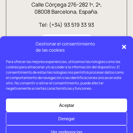
Calle Córçega 276-282 1º, 2ª,
08008 Barcelona, España.
Tel: (+34) 93 519 33 93
Gestionar el consentimiento
de las cookies
Para ofrecer las mejores experiencias, utilizamos tecnologías como las
cookies para almacenar y/o acceder a la información del dispositivo. El
consentimiento de estas tecnologías nos permitirá procesar datos como
el comportamiento de navegación o las identificaciones únicas en este
sitio. No consentir o retirar el consentimiento, puede afectar
negativamente a ciertas características y funciones.
Aviso legal
Política de privacidad
Aceptar
Política de cookies
Denegar
© Holtrop 2026
Ver preferencias