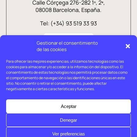
Calle Córçega 276-282 1º, 2ª,
08008 Barcelona, España.
Tel: (+34) 93 519 33 93
Gestionar el consentimiento
de las cookies
Para ofrecer las mejores experiencias, utilizamos tecnologías como las
cookies para almacenar y/o acceder a la información del dispositivo. El
consentimiento de estas tecnologías nos permitirá procesar datos como
el comportamiento de navegación o las identificaciones únicas en este
sitio. No consentir o retirar el consentimiento, puede afectar
negativamente a ciertas características y funciones.
Aviso legal
Política de privacidad
Aceptar
Política de cookies
Denegar
© Holtrop 2026
Ver preferencias