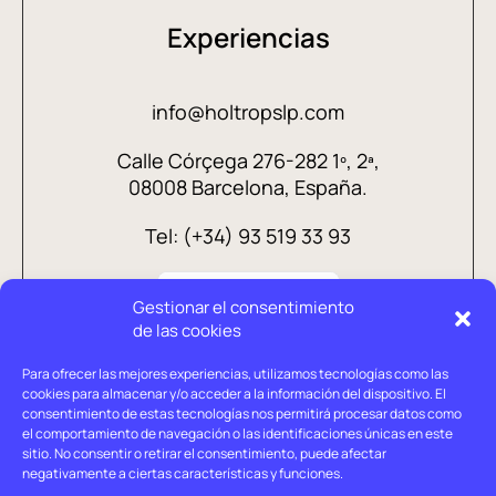
Experiencias
info@holtropslp.com
Calle Córçega 276-282 1º, 2ª,
08008 Barcelona, España.
Tel: (+34) 93 519 33 93
Gestionar el consentimiento
de las cookies
Para ofrecer las mejores experiencias, utilizamos tecnologías como las
cookies para almacenar y/o acceder a la información del dispositivo. El
consentimiento de estas tecnologías nos permitirá procesar datos como
el comportamiento de navegación o las identificaciones únicas en este
sitio. No consentir o retirar el consentimiento, puede afectar
negativamente a ciertas características y funciones.
Aviso legal