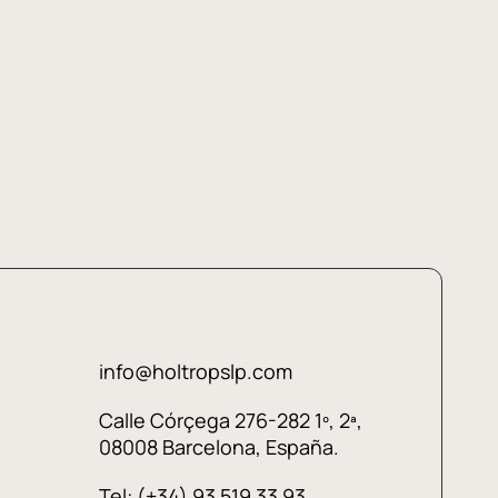
info@holtropslp.com
Calle Córçega 276-282 1º, 2ª,
08008 Barcelona, España.
Tel: (+34) 93 519 33 93