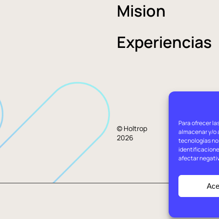
Mision
Experiencias
Para ofrecer la
Aviso
© Holtrop
almacenar y/o a
2026
legal
tecnologías no
identificacione
afectar negati
Ace