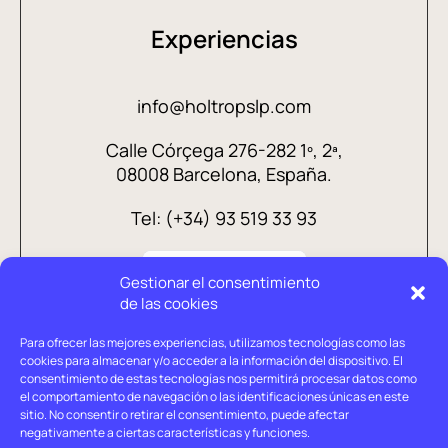
Experiencias
info@holtropslp.com
Calle Córçega 276-282 1º, 2ª,
08008 Barcelona, España.
Tel: (+34) 93 519 33 93
Gestionar el consentimiento
de las cookies
Para ofrecer las mejores experiencias, utilizamos tecnologías como las
cookies para almacenar y/o acceder a la información del dispositivo. El
consentimiento de estas tecnologías nos permitirá procesar datos como
el comportamiento de navegación o las identificaciones únicas en este
sitio. No consentir o retirar el consentimiento, puede afectar
negativamente a ciertas características y funciones.
Aviso legal