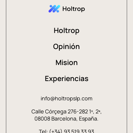
Holtrop
Opinión
Mision
Experiencias
info@holtropslp.com
Calle Córçega 276-282 1º, 2ª,
08008 Barcelona, España.
Tel: (+34) 93 519 33 93