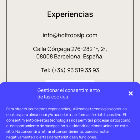
Experiencias
info@holtropslp.com
Calle Córçega 276-282 1º, 2ª,
08008 Barcelona, España.
Tel: (+34) 93 519 33 93
Gestionar el consentimiento
de las cookies
Para ofrecer las mejores experiencias, utilizamos tecnologías como las
cookies para almacenar y/o acceder a la información del dispositivo. El
consentimiento de estas tecnologías nos permitirá procesar datos como
el comportamiento de navegación o las identificaciones únicas en este
sitio. No consentir o retirar el consentimiento, puede afectar
negativamente a ciertas características y funciones.
Aviso legal