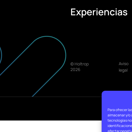
Experiencias
Aviso
© Holtrop
2026
legal
Para ofrecer la
almacenar y/o a
tecnologías no
identificacione
afectar negati