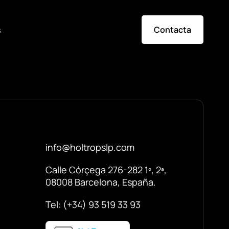
s
Contacta
info@holtropslp.com
Calle Córçega 276-282 1º, 2ª,
08008 Barcelona, España.
Tel: (+34) 93 519 33 93